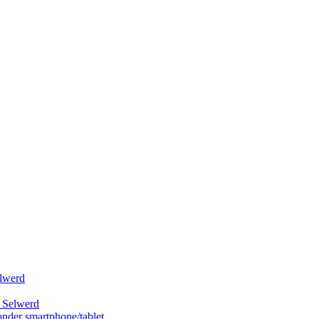
elwerd
k Selwerd
onder smartphone/tablet