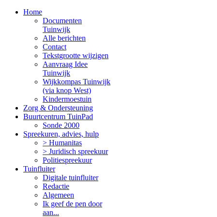
Home
Documenten
Tuinwijk
Alle berichten
Contact
Tekstgrootte wijzigen
Aanvraag Idee
Tuinwijk
Wijkkompas Tuinwijk
(via knop West)
Kindermoestuin
Zorg & Ondersteuning
Buurtcentrum TuinPad
Sonde 2000
Spreekuren, advies, hulp
> Humanitas
> Juridisch spreekuur
Politiespreekuur
Tuinfluiter
Digitale tuinfluiter
Redactie
Algemeen
Ik geef de pen door
aan...