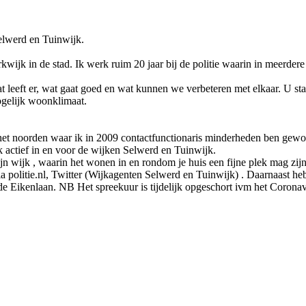
Selwerd en Tuinwijk.
wijk in de stad. Ik werk ruim 20 jaar bij de politie waarin in meerder
 leeft er, wat gaat goed en wat kunnen we verbeteren met elkaar. U sta
mogelijk woonklimaat.
ar het noorden waar ik in 2009 contactfunctionaris minderheden ben ge
k actief in en voor de wijken Selwerd en Tuinwijk.
 wijk , waarin het wonen in en rondom je huis een fijne plek mag zijn.
 politie.nl, Twitter (Wijkagenten Selwerd en Tuinwijk) . Daarnaast h
 de Eikenlaan. NB Het spreekuur is tijdelijk opgeschort ivm het Coron