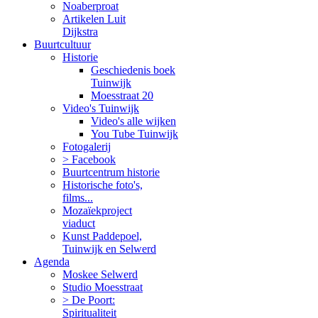
Noaberproat
Artikelen Luit
Dijkstra
Buurtcultuur
Historie
Geschiedenis boek
Tuinwijk
Moesstraat 20
Video's Tuinwijk
Video's alle wijken
You Tube Tuinwijk
Fotogalerij
> Facebook
Buurtcentrum historie
Historische foto's,
films...
Mozaïekproject
viaduct
Kunst Paddepoel,
Tuinwijk en Selwerd
Agenda
Moskee Selwerd
Studio Moesstraat
> De Poort:
Spiritualiteit