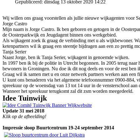
Gepubliceerd: dinsdag 13 oktober 2020 14:22
Wij willen ons graag voorstellen als jullie nieuwe wijkagenten voor 
Jorge Castro
Mijn naam is Jorge Castro. Ik ben geboren en getogen in de Oosterpark
de Oosterparkwijk en Jeugdagent binnen ons werkgebied.
Als wijkagent zoek ik graag de verbinding met u als wijkbewoner. Wat
ketenpartners wil ik graag een steentje bijdragen aan een zo prettig 
Tanja Serier
Naast Jorge, ben ik Tanja Serier, wijkagent in genoemde wijken.
In 1997 ben ik bij de politie in Utrecht begonnen. In 2005 terug na
bewoners in Groningen. Nu doe ik dit nog deels en voor de rest ben i
Graag wil ik samen met u en onze netwerk partners werken aan een fijn
U kunt ons benaderen via het algemene telefoonnummer 0900-884, via
spreekuur op de woensdag van 13 tot 14 uur in de vensterschool aan
Wanneer het spreekuur terugkomt zal dit zsm worden meegedeeld.
I
dee Tuinwijk
Update 31 mei 2018
Klik op de afbeelding!
Impressie sloop Buurtcentrum 19-24 september 2014