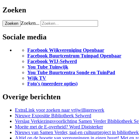
Zoeken
Zoeken...
Zoeken
Sociale media
Facebook Wijkvereniging Openbaar
Facebook Buurtcentrum Tuinpad Openbaar
Facebook WIJ-Selwerd
You Tube Tuinwijk
You Tube Buurtcentra Sonde en TuinPad
Wijk TV
Foto's (meerdere opties)
Overige berichten
ExtraLink voor zoeken naar vrijwilligerswerk
Nieuwe Expositie Bibliotheek Selwerd
Verslag Verkiezingsvoorlichting Samen Verder Bbibliotheek S
Moeite met de E-overheid? Word Digisterker
Nieuws van Samen Verder, taal-en cultuurproject in bibliothee
Altijd op de hoogte van vergunningen in eigen buurt! Met en z