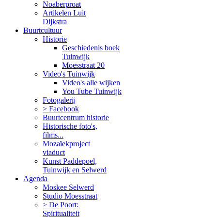
Noaberproat
Artikelen Luit
Dijkstra
Buurtcultuur
Historie
Geschiedenis boek
Tuinwijk
Moesstraat 20
Video's Tuinwijk
Video's alle wijken
You Tube Tuinwijk
Fotogalerij
> Facebook
Buurtcentrum historie
Historische foto's,
films...
Mozaïekproject
viaduct
Kunst Paddepoel,
Tuinwijk en Selwerd
Agenda
Moskee Selwerd
Studio Moesstraat
> De Poort:
Spiritualiteit