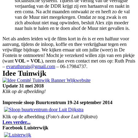
socialistische systeem. Tijdens de viering van de veertigste
verjaardag van de DDR krijgt zij een hartaanval en raakt in
een coma. Na acht maanden ontwaakt ze en heeft zo de val
van de Muur niet meegekregen. Omdat ze nog zwak is en
zich absoluut niet mag opwinden, besluit Alex zijn moeder
naar huis te halen en te doen alsof de Muur niet gevallen is.
Net als anders leiden wij de films kort in én is er een halfuur voor
aanvang, tijdens de inloop, koffie en thee verkrijgbaar tegen een
vrijwillige bijdrage. We kijken ernaar uit om jullie (weer) in De
Fontein te ontmoeten! Mocht je verzekerd willen zijn van een plekje
(want
VOL = VOL
), neem dan even contact met ons op: Ruth Pruis
–
evaruthpruis@gmail.com
– 06-17984737.
I
dee Tuinwijk
Update 31 mei 2018
Klik op de afbeelding!
Impressie sloop Buurtcentrum 19-24 september 2014
Klik op de afbeelding (
Foto's door Luit Dijkstra
)
Lees verder...
Facebook Luisterwijk