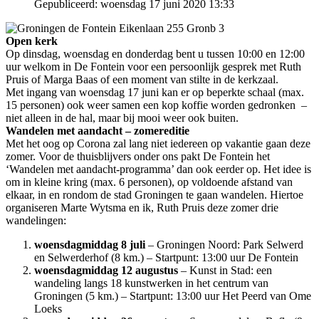
Gepubliceerd: woensdag 17 juni 2020 13:33
Open kerk
Op dinsdag, woensdag en donderdag bent u tussen 10:00 en 12:00
uur welkom in De Fontein voor een persoonlijk gesprek met Ruth
Pruis of Marga Baas of een moment van stilte in de kerkzaal.
Met ingang van woensdag 17 juni kan er op beperkte schaal (max.
15 personen) ook weer samen een kop koffie worden gedronken –
niet alleen in de hal, maar bij mooi weer ook buiten.
Wandelen met aandacht – zomereditie
Met het oog op Corona zal lang niet iedereen op vakantie gaan deze
zomer. Voor de thuisblijvers onder ons pakt De Fontein het
‘Wandelen met aandacht-programma’ dan ook eerder op. Het idee is
om in kleine kring (max. 6 personen), op voldoende afstand van
elkaar, in en rondom de stad Groningen te gaan wandelen. Hiertoe
organiseren Marte Wytsma en ik, Ruth Pruis deze zomer drie
wandelingen:
woensdagmiddag 8 juli
– Groningen Noord: Park Selwerd
en Selwerderhof (8 km.) – Startpunt: 13:00 uur De Fontein
woensdagmiddag 12 augustus
– Kunst in Stad: een
wandeling langs 18 kunstwerken in het centrum van
Groningen (5 km.) – Startpunt: 13:00 uur Het Peerd van Ome
Loeks