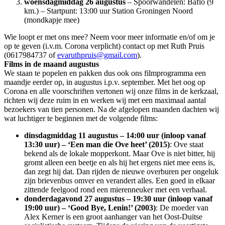
woensdagmiddag 26 augustus
– Spoorwandelen: Baflo (9
km.) – Startpunt: 13:00 uur Station Groningen Noord
(mondkapje mee)
Wie loopt er met ons mee? Neem voor meer informatie en/of om je
op te geven (i.v.m. Corona verplicht) contact op met Ruth Pruis
(0617984737 of
evaruthpruis@gmail.com
).
Films in de maand augustus
We staan te popelen en pakken dus ook ons filmprogramma een
maandje eerder op, in augustus i.p.v. september. Met het oog op
Corona en alle voorschriften vertonen wij onze films in de kerkzaal,
richten wij deze ruim in en werken wij met een maximaal aantal
bezoekers van tien personen. Na de afgelopen maanden dachten wij
wat luchtiger te beginnen met de volgende films:
dinsdagmiddag 11 augustus – 14:00 uur (inloop vanaf
13:30 uur) – ‘Een man die Ove heet’ (2015)
: Ove staat
bekend als de lokale mopperkont. Maar Ove is niet bitter, hij
gromt alleen een beetje en als hij het ergens niet mee eens is,
dan zegt hij dat. Dan rijden de nieuwe overburen per ongeluk
zijn brievenbus omver en verandert alles. Een goed in elkaar
zittende feelgood rond een mierenneuker met een verhaal.
donderdagavond 27 augustus – 19:30 uur (inloop vanaf
19:00 uur) – ‘Good Bye, Lenin!’ (2003)
: De moeder van
Alex Kerner is een groot aanhanger van het Oost-Duitse