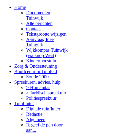
Home
Documenten
Tuinwijk
Alle berichten
Contact
Tekstgrootte wijzigen
Aanvraag Idee
Tuinwijk
Wijkkompas Tuinwijk
(via knop West)
Kindermoestuin
Zorg & Ondersteuning
Buurtcentrum TuinPad
Sonde 2000
Spreekuren, advies, hulp
> Humanitas
> Juridisch spreekuur
Politiespreekuur
Tuinfluiter
Digitale tuinfluiter
Redactie
Algemeen
Ik geef de pen door
aan...