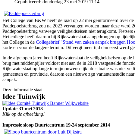
Gepubliceerd: donderdag 23 mei 2019 11:14
Het College van B&W heeft de raad op 22 mei geïnformeerd over de h
Paddepoelsterbrug zou na 2023 vervangen worden maar deze werd 26 s
Paddepoelsterbrug vanwege veiligheidseisen niet terugkomt. Fietsers
Het college heeft daarom bij Rijkswaterstaat aangedrongen op tijdelij
het College
in de
Collegebrief "Stand van zaken aanpak bruggen Ho
korte en voor de langere termijn. Dit vergt meer tijd dan eerst werd g
In de afgelopen jaren heeft Rijkswaterstaat de veiligheidseisen op 
brug met middenpijler voldoet niet aan de in 2018 vastgestelde functi
Rijkswaterstaat op lange termijn onwenselijk: de situatie was niet vei
gemeenten en provincie, daarom een nieuwe zgn variantenstudie naar 
aanpak.
Deze informatie staat
I
dee Tuinwijk
Update 31 mei 2018
Klik op de afbeelding!
Impressie sloop Buurtcentrum 19-24 september 2014