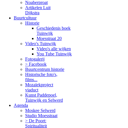
Noaberproat
Artikelen Luit
Dijkstra
Buurtcultuur
Historie
Geschiedenis boek
Tuinwijk
Moesstraat 20
Video's Tuinwijk
Video's alle wijken
You Tube Tuinwijk
Fotogalerij
> Facebook
Buurtcentrum historie
Historische foto's,
films...
Mozaïekproject
viaduct
Kunst Paddepoel,
Tuinwijk en Selwerd
Agenda
Moskee Selwerd
Studio Moesstraat
> De Poort:
Spiritualiteit