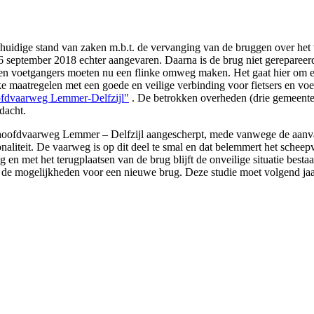
uidige stand van zaken m.b.t. de vervanging van de bruggen over het
eptember 2018 echter aangevaren. Daarna is de brug niet gerepareerd o
 en voetgangers moeten nu een flinke omweg maken. Het gaat hier om ee
ke maatregelen met een goede en veilige verbinding voor fietsers en vo
ofdvaarweg Lemmer-Delfzijl"
. De betrokken overheden (drie gemeenten
edacht.
de hoofdvaarweg Lemmer – Delfzijl aangescherpt, mede vanwege de aanva
onaliteit. De vaarweg is op dit deel te smal en dat belemmert het schee
lig en met het terugplaatsen van de brug blijft de onveilige situatie be
de mogelijkheden voor een nieuwe brug. Deze studie moet volgend jaar g