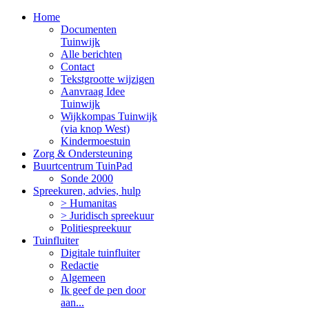
Home
Documenten
Tuinwijk
Alle berichten
Contact
Tekstgrootte wijzigen
Aanvraag Idee
Tuinwijk
Wijkkompas Tuinwijk
(via knop West)
Kindermoestuin
Zorg & Ondersteuning
Buurtcentrum TuinPad
Sonde 2000
Spreekuren, advies, hulp
> Humanitas
> Juridisch spreekuur
Politiespreekuur
Tuinfluiter
Digitale tuinfluiter
Redactie
Algemeen
Ik geef de pen door
aan...