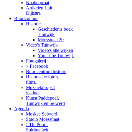
Noaberproat
Artikelen Luit
Dijkstra
Buurtcultuur
Historie
Geschiedenis boek
Tuinwijk
Moesstraat 20
Video's Tuinwijk
Video's alle wijken
You Tube Tuinwijk
Fotogalerij
> Facebook
Buurtcentrum historie
Historische foto's,
films...
Mozaïekproject
viaduct
Kunst Paddepoel,
Tuinwijk en Selwerd
Agenda
Moskee Selwerd
Studio Moesstraat
> De Poort:
Spiritualiteit