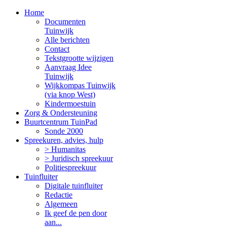
Home
Documenten
Tuinwijk
Alle berichten
Contact
Tekstgrootte wijzigen
Aanvraag Idee
Tuinwijk
Wijkkompas Tuinwijk
(via knop West)
Kindermoestuin
Zorg & Ondersteuning
Buurtcentrum TuinPad
Sonde 2000
Spreekuren, advies, hulp
> Humanitas
> Juridisch spreekuur
Politiespreekuur
Tuinfluiter
Digitale tuinfluiter
Redactie
Algemeen
Ik geef de pen door
aan...