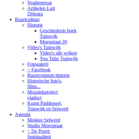
Noaberproat
Artikelen Luit
Dijkstra
Buurtcultuur
Historie
Geschiedenis boek
Tuinwijk
Moesstraat 20
Video's Tuinwijk
Video's alle wijken
You Tube Tuinwijk
Fotogalerij
> Facebook
Buurtcentrum historie
Historische foto's,
films...
Mozaïekproject
viaduct
Kunst Paddepoel,
Tuinwijk en Selwerd
Agenda
Moskee Selwerd
Studio Moesstraat
> De Poort:
Spiritualiteit