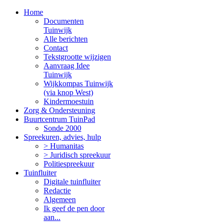
Home
Documenten
Tuinwijk
Alle berichten
Contact
Tekstgrootte wijzigen
Aanvraag Idee
Tuinwijk
Wijkkompas Tuinwijk
(via knop West)
Kindermoestuin
Zorg & Ondersteuning
Buurtcentrum TuinPad
Sonde 2000
Spreekuren, advies, hulp
> Humanitas
> Juridisch spreekuur
Politiespreekuur
Tuinfluiter
Digitale tuinfluiter
Redactie
Algemeen
Ik geef de pen door
aan...