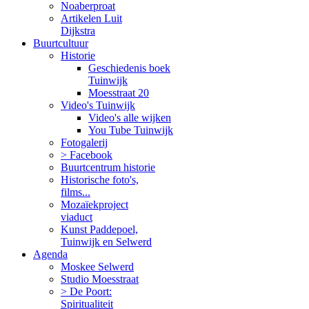
Noaberproat
Artikelen Luit
Dijkstra
Buurtcultuur
Historie
Geschiedenis boek
Tuinwijk
Moesstraat 20
Video's Tuinwijk
Video's alle wijken
You Tube Tuinwijk
Fotogalerij
> Facebook
Buurtcentrum historie
Historische foto's,
films...
Mozaïekproject
viaduct
Kunst Paddepoel,
Tuinwijk en Selwerd
Agenda
Moskee Selwerd
Studio Moesstraat
> De Poort:
Spiritualiteit