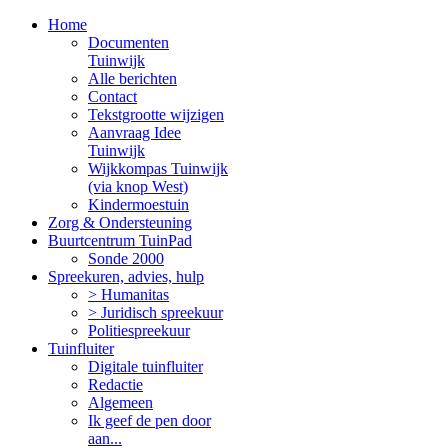
Home
Documenten
Tuinwijk
Alle berichten
Contact
Tekstgrootte wijzigen
Aanvraag Idee
Tuinwijk
Wijkkompas Tuinwijk
(via knop West)
Kindermoestuin
Zorg & Ondersteuning
Buurtcentrum TuinPad
Sonde 2000
Spreekuren, advies, hulp
> Humanitas
> Juridisch spreekuur
Politiespreekuur
Tuinfluiter
Digitale tuinfluiter
Redactie
Algemeen
Ik geef de pen door
aan...