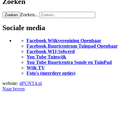
Zoeken
Zoeken...
Zoeken
Sociale media
Facebook Wijkvereniging Openbaar
Facebook Buurtcentrum Tuinpad Openbaar
Facebook WIJ-Selwerd
You Tube Tuinwijk
You Tube Buurtcentra Sonde en TuinPad
Wijk TV
Foto's (meerdere opties)
website:
4PUNT4.nl
Naar boven