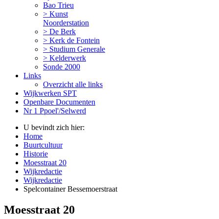
Bao Trieu
> Kunst
Noorderstation
> De Berk
> Kerk de Fontein
> Studium Generale
> Kelderwerk
Sonde 2000
Links
Overzicht alle links
Wijkwerken SPT
Openbare Documenten
Nr 1 Ppoel'/Selwerd
U bevindt zich hier:
Home
Buurtcultuur
Historie
Moesstraat 20
Wijkredactie
Wijkredactie
Spelcontainer Bessemoerstraat
Moesstraat 20