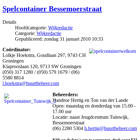
Spelcontainer Bessemoerstraat
Details
Hoofdcategorie:
Wijkredactie
Categorie:
Wijkredactie
Gepubliceerd: zondag 31 januari 2010 10:33
Coördinator:
Lolkje Hoekstra, Goudlaan 297, 9743 CH
Groningen
Klaprooslaan 120, 9713 SW Groningen
(050) 317 1280 / (050) 579 1679 / (06)
5580 8814
l.hoekstra@buurtbeheer.com
Beheerders:
Handroe Hertig en Ton van der Lande
Open: maandag en donderdag van 15.00 -
17.00 uur
Locatie: naast Jeugdcentrum Tuinwijk,
Bessemoerstraat
(06) 2280 5304
h.hertig@buurtbeheer.com
Klik op de foto's om te vergroten, druk eerst F11