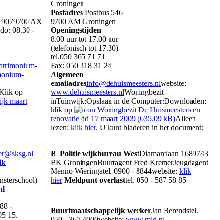
Groningen
Postadres
Postbus 546
us 9079700 AX
9700 AM Groningen
do: 08.30 -
Openingstijden
8.00 uur tot 17.00 uur
(telefonisch tot 17.30)
tel.050 365 71 71
atrimonium-
Fax: 050 318 31 24
monium-
Algemeen
emailadres
info@dehuismeesters.nl
website:
Klik op
www.dehuismeesters.nl
Woningbezit
jk maart
inTuinwijk:Opslaan in de Computer:Downloaden:
klik op
Woningbezit De Huismeesters en
renovatie dd 17 maart 2009 (
635.09 kB
)
Alleen
lezen:
klik hier
. U kunt bladeren in het document:
er@sksg.nl
B
Politie wijkbureau West
Diamantlaan 1689743
ik
BK GroningenBuurtagent Fred KremerJeugdagent
Menno Wieringatel. 0900 - 8844website:
klik
nsterschool)
hier
Meldpunt overlast
tel. 050 - 587 58 85
nl
88 -
Buurtmaatschappelijk werker
Jan Berendstel.
 05 15.
050 - 367 4000website:
www.mjd.nl