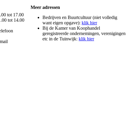
Meer adressen
.00 tot 17.00
Bedrijven en Buurtcultuur (niet volledig
.00 tot 14.00
want eigen opgave):
klik hier
Bij de Kamer van Koophandel
elefoon
geregistreerde ondernemingen, verenigingen
etc in de Tuinwijk:
klik hier
mail