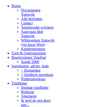
Home
Documenten
Tuinwijk
Alle berichten
Contact
Tekstgrootte wijzigen
Aanvraag Idee
Tuinwijk
Wijkkompas Tuinwijk
(via knop West)
Kindermoestuin
Zorg & Ondersteuning
Buurtcentrum TuinPad
Sonde 2000
Spreekuren, advies, hulp
> Humanitas
> Juridisch spreekuur
Politiespreekuur
Tuinfluiter
Digitale tuinfluiter
Redactie
Algemeen
Ik geef de pen door
aan...