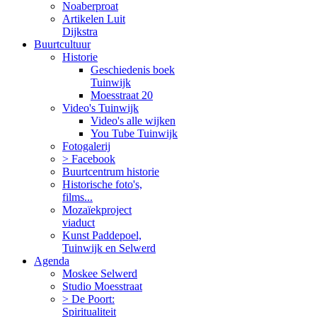
Noaberproat
Artikelen Luit
Dijkstra
Buurtcultuur
Historie
Geschiedenis boek
Tuinwijk
Moesstraat 20
Video's Tuinwijk
Video's alle wijken
You Tube Tuinwijk
Fotogalerij
> Facebook
Buurtcentrum historie
Historische foto's,
films...
Mozaïekproject
viaduct
Kunst Paddepoel,
Tuinwijk en Selwerd
Agenda
Moskee Selwerd
Studio Moesstraat
> De Poort:
Spiritualiteit