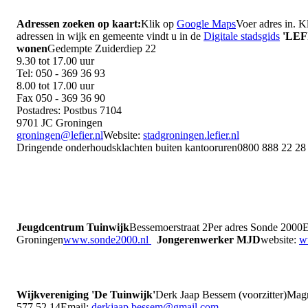
Adressen zoeken op kaart:
Klik op
Google Maps
Voer adres in. K
adressen in wijk en gemeente vindt u in de
Digitale stadsgids
'LEF
wonen
Gedempte Zuiderdiep 22
9.30 tot 17.00 uur
Tel: 050 - 369 36 93
8.00 tot 17.00 uur
Fax 050 - 369 36 90
Postadres: Postbus 7104
9701 JC Groningen
groningen@lefier.nl
Website:
stadgroningen.lefier.nl
Dringende onderhoudsklachten buiten kantooruren0800 888 22 
Jeugdcentrum Tuinwijk
Bessemoerstraat 2Per adres Sonde 2000
Groningen
www.sonde2000.nl
Jongerenwerker MJD
website:
w
Wijkvereniging 'De Tuinwijk'
Derk Jaap Bessem (voorzitter)Magna
577 52 14Email:
derkjaap.bessem@gmail.com