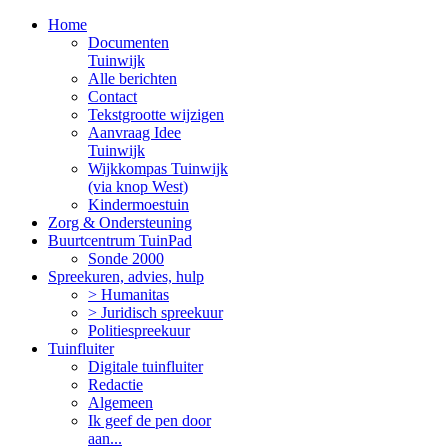
Home
Documenten
Tuinwijk
Alle berichten
Contact
Tekstgrootte wijzigen
Aanvraag Idee
Tuinwijk
Wijkkompas Tuinwijk
(via knop West)
Kindermoestuin
Zorg & Ondersteuning
Buurtcentrum TuinPad
Sonde 2000
Spreekuren, advies, hulp
> Humanitas
> Juridisch spreekuur
Politiespreekuur
Tuinfluiter
Digitale tuinfluiter
Redactie
Algemeen
Ik geef de pen door
aan...