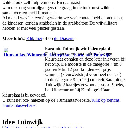
wilden ook zelf hulp van ons. En daarnaast
waren er nog voorbijgangers die graag in de toekomst wilden
samenwerken met Humanitas.
Al met al was het een dag waarin we veel contact hebben gemaakt,
de kinderen konden grabbelen in de grabbelton; De vrijwilligers
hebben er met veel plezier gestaan!
Meer foto's
:
Klik hier
of op
de
Diaserie
Sara uit Tuinwijk wint kleurplaat
De kinderen konden op deze dag een
kleurplaat ophalen en deze later inleveren bij
het Stip. De mooiste in de categorie 4 tm 8
jaar en 9 tm 12 jaar konden een prijs
winnen. (kleurwedstrijd voor heel de stad)
In de categorie 9 tm 12 jaar heeft Sara uit de
Tuinwijk 2 kaartjes gewonnen voor Bjoeks,
het klimcentrum bij Kardinge! Haar
kleurplaat is bijgevoegd.
U kunt het ook nalezen op de Humanitaswebsite.
Klik op bericht
Humanitaswebsite
I
dee Tuinwijk