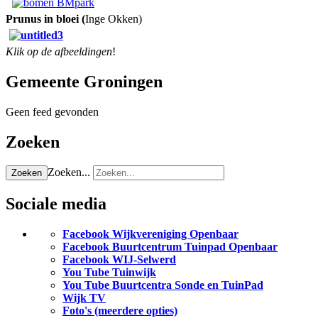
Prunus in bloei (
Inge Okken)
Klik op de afbeeldingen
!
Gemeente Groningen
Geen feed gevonden
Zoeken
Zoeken...
Zoeken
Sociale media
Facebook Wijkvereniging Openbaar
Facebook Buurtcentrum Tuinpad Openbaar
Facebook WIJ-Selwerd
You Tube Tuinwijk
You Tube Buurtcentra Sonde en TuinPad
Wijk TV
Foto's (meerdere opties)