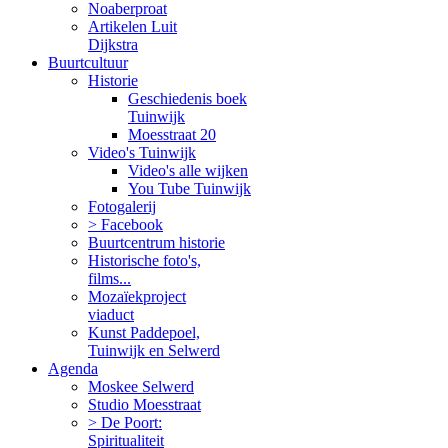
Noaberproat
Artikelen Luit
Dijkstra
Buurtcultuur
Historie
Geschiedenis boek
Tuinwijk
Moesstraat 20
Video's Tuinwijk
Video's alle wijken
You Tube Tuinwijk
Fotogalerij
> Facebook
Buurtcentrum historie
Historische foto's,
films...
Mozaïekproject
viaduct
Kunst Paddepoel,
Tuinwijk en Selwerd
Agenda
Moskee Selwerd
Studio Moesstraat
> De Poort:
Spiritualiteit