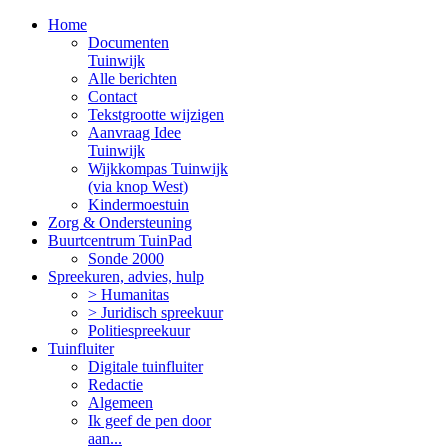
Home
Documenten
Tuinwijk
Alle berichten
Contact
Tekstgrootte wijzigen
Aanvraag Idee
Tuinwijk
Wijkkompas Tuinwijk
(via knop West)
Kindermoestuin
Zorg & Ondersteuning
Buurtcentrum TuinPad
Sonde 2000
Spreekuren, advies, hulp
> Humanitas
> Juridisch spreekuur
Politiespreekuur
Tuinfluiter
Digitale tuinfluiter
Redactie
Algemeen
Ik geef de pen door
aan...