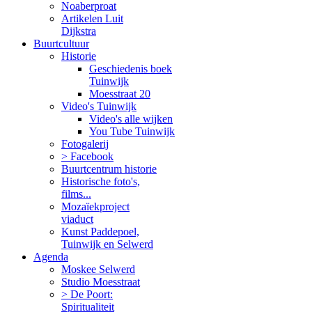
Noaberproat
Artikelen Luit
Dijkstra
Buurtcultuur
Historie
Geschiedenis boek
Tuinwijk
Moesstraat 20
Video's Tuinwijk
Video's alle wijken
You Tube Tuinwijk
Fotogalerij
> Facebook
Buurtcentrum historie
Historische foto's,
films...
Mozaïekproject
viaduct
Kunst Paddepoel,
Tuinwijk en Selwerd
Agenda
Moskee Selwerd
Studio Moesstraat
> De Poort:
Spiritualiteit