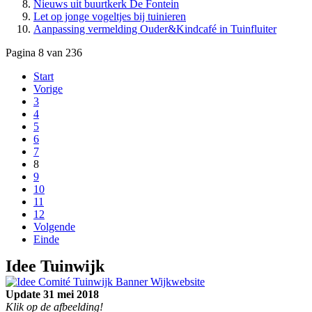
Nieuws uit buurtkerk De Fontein
Let op jonge vogeltjes bij tuinieren
Aanpassing vermelding Ouder&Kindcafé in Tuinfluiter
Pagina 8 van 236
Start
Vorige
3
4
5
6
7
8
9
10
11
12
Volgende
Einde
I
dee Tuinwijk
Update 31 mei 2018
Klik op de afbeelding!