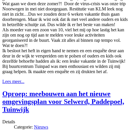
Wat gaan we doen deze zomer?! Door de virus-crisis was onze trip
Noorwegen in mei niet doorgegaan. Restitutie van KLM leek nog
niet in zicht…Dus we zouden deze 6 weken vakantie thuis gaan
doorbrengen. Maar ik wist ook dat ik met veel andere ouders en kids
in hetzelfde schuitje zat. Dus wilde ik er het beste van maken!
Als moeder van een zoon van 10, viel het mij op hoe lastig het kan
zijn om nog op tijd aan te melden voor leuke activiteiten
georganiseerd in de buurt. Vaak zit alles al binnen rap tempo vol.
Wat te doen?!
Ik besloot het heft in eigen hand te nemen en een enquête deur aan
deur in de wijk te verspreiden om te polsen of ouders en kids ook
dezelfde behoefte hadden als ik: een leuke vakantie in de Tuinwijk!
Bij buurtcentrum Tuinpad was men enthousiast en wilden zij mij
graag helpen. Ik maakte een enquête en zij drukten het af.
Lees meer...
Oproep: meebouwen aan het nieuwe
omgevingsplan voor Selwerd, Paddepoel,
Tuinwijk
Details
Categorie:
Nieuws