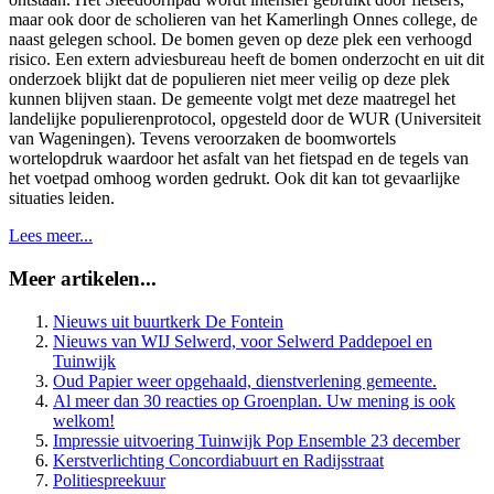
maar ook door de scholieren van het Kamerlingh Onnes college, de
naast gelegen school. De bomen geven op deze plek een verhoogd
risico. Een extern adviesbureau heeft de bomen onderzocht en uit dit
onderzoek blijkt dat de populieren niet meer veilig op deze plek
kunnen blijven staan. De gemeente volgt met deze maatregel het
landelijke populierenprotocol, opgesteld door de WUR (Universiteit
van Wageningen). Tevens veroorzaken de boomwortels
wortelopdruk waardoor het asfalt van het fietspad en de tegels van
het voetpad omhoog worden gedrukt. Ook dit kan tot gevaarlijke
situaties leiden.
Lees meer...
Meer artikelen...
Nieuws uit buurtkerk De Fontein
Nieuws van WIJ Selwerd, voor Selwerd Paddepoel en
Tuinwijk
Oud Papier weer opgehaald, dienstverlening gemeente.
Al meer dan 30 reacties op Groenplan. Uw mening is ook
welkom!
Impressie uitvoering Tuinwijk Pop Ensemble 23 december
Kerstverlichting Concordiabuurt en Radijsstraat
Politiespreekuur