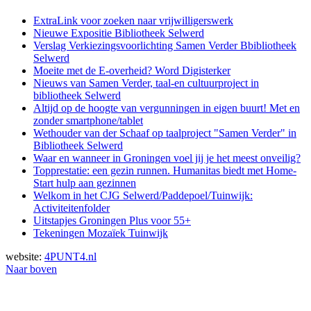
ExtraLink voor zoeken naar vrijwilligerswerk
Nieuwe Expositie Bibliotheek Selwerd
Verslag Verkiezingsvoorlichting Samen Verder Bbibliotheek
Selwerd
Moeite met de E-overheid? Word Digisterker
Nieuws van Samen Verder, taal-en cultuurproject in
bibliotheek Selwerd
Altijd op de hoogte van vergunningen in eigen buurt! Met en
zonder smartphone/tablet
Wethouder van der Schaaf op taalproject "Samen Verder" in
Bibliotheek Selwerd
Waar en wanneer in Groningen voel jij je het meest onveilig?
Topprestatie: een gezin runnen. Humanitas biedt met Home-
Start hulp aan gezinnen
Welkom in het CJG Selwerd/Paddepoel/Tuinwijk:
Activiteitenfolder
Uitstapjes Groningen Plus voor 55+
Tekeningen Mozaïek Tuinwijk
website:
4PUNT4.nl
Naar boven